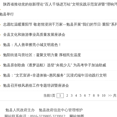
陕西省推动党的创新理论“百人千场进万站”文明实践示范宣讲暨“理响沔
勉县举行
志愿红温暖重阳节 敬老情浸润千万家—勉县开展“我们的节日·重阳”系
全县文化和旅游事业高质量发展座谈会
勉县：凡人善举擦亮小城文明底色！
勉阳街道马营社区：凝聚文明力量 厚植民生温度
勉县原创歌曲《逐梦远航》选登“央视少儿” 为高考学子加油助威
勉县：“文艺宣讲+非遗体验+惠民服务” 沉浸式端午活动践行文明
勉县召开移风易俗工作专题培训暨座谈会
当前1页
1
2
3
4
5
6
7
8
9
10
>>
共
勉县人民政府主办 勉县政府信息中心管理维护
网站联系电话：0916-3239805 3239912
网站地图